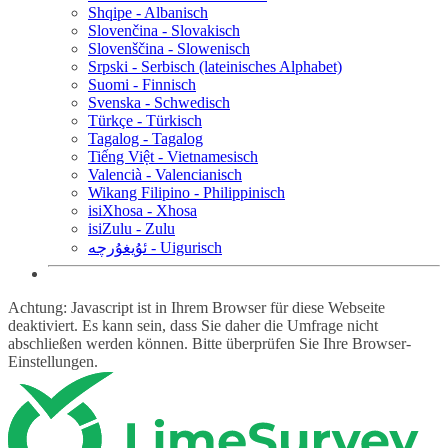
Shqipe - Albanisch
Slovenčina - Slovakisch
Slovenščina - Slowenisch
Srpski - Serbisch (lateinisches Alphabet)
Suomi - Finnisch
Svenska - Schwedisch
Türkçe - Türkisch
Tagalog - Tagalog
Tiếng Việt - Vietnamesisch
Valencià - Valencianisch
Wikang Filipino - Philippinisch
isiXhosa - Xhosa
isiZulu - Zulu
ئۇيغۇرچە - Uigurisch
Achtung: Javascript ist in Ihrem Browser für diese Webseite
deaktiviert. Es kann sein, dass Sie daher die Umfrage nicht
abschließen werden können. Bitte überprüfen Sie Ihre Browser-
Einstellungen.