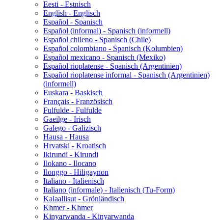
Eesti - Estnisch
English - Englisch
Español - Spanisch
Español (informal) - Spanisch (informell)
Español chileno - Spanisch (Chile)
Español colombiano - Spanisch (Kolumbien)
Español mexicano - Spanisch (Mexiko)
Español rioplatense - Spanisch (Argentinien)
Español rioplatense informal - Spanisch (Argentinien)
(informell)
Euskara - Baskisch
Français - Französisch
Fulfulde - Fulfulde
Gaeilge - Irisch
Galego - Galizisch
Hausa - Hausa
Hrvatski - Kroatisch
Ikirundi - Kirundi
Ilokano - Ilocano
Ilonggo - Hiligaynon
Italiano - Italienisch
Italiano (informale) - Italienisch (Tu-Form)
Kalaallisut - Grönländisch
Khmer - Khmer
Kinyarwanda - Kinyarwanda