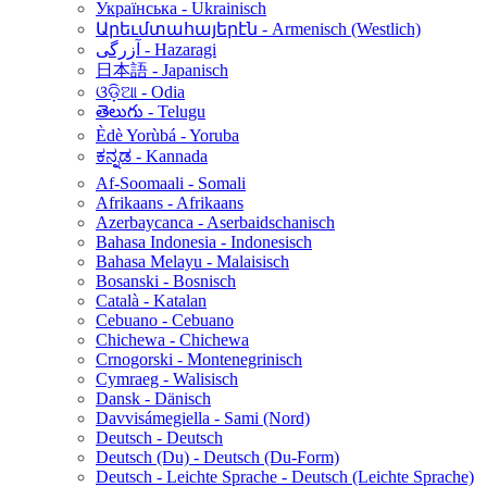
Українська - Ukrainisch
Արեւմտահայերէն - Armenisch (Westlich)
آزرگی - Hazaragi
日本語 - Japanisch
ଓଡ଼ିଆ - Odia
తెలుగు - Telugu
Èdè Yorùbá - Yoruba
ಕನ್ನಡ - Kannada
Af-Soomaali - Somali
Afrikaans - Afrikaans
Azerbaycanca - Aserbaidschanisch
Bahasa Indonesia - Indonesisch
Bahasa Melayu - Malaisisch
Bosanski - Bosnisch
Català - Katalan
Cebuano - Cebuano
Chichewa - Chichewa
Crnogorski - Montenegrinisch
Cymraeg - Walisisch
Dansk - Dänisch
Davvisámegiella - Sami (Nord)
Deutsch - Deutsch
Deutsch (Du) - Deutsch (Du-Form)
Deutsch - Leichte Sprache - Deutsch (Leichte Sprache)