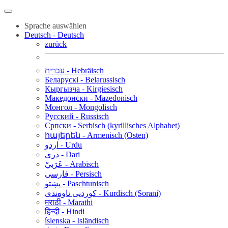
Sprache auswählen
Deutsch - Deutsch
zurück
עברית - Hebräisch
Беларускі - Belarussisch
Кыргызча - Kirgiesisch
Македонски - Mazedonisch
Монгол - Mongolisch
Русский - Russisch
Српски - Serbisch (kyrillisches Alphabet)
հայերեն - Armenisch (Osten)
اردو - Urdu
دری - Dari
عَرَبيْ - Arabisch
فارسی - Persisch
پښتو - Paschtunisch
کوردیی ناوەندی - Kurdisch (Sorani)
मराठी - Marathi
हिन्दी - Hindi
íslenska - Isländisch