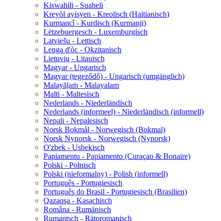
Kiswahili - Suaheli
Kreyòl ayisyen - Kreolisch (Haitianisch)
Kurmancî - Kurdisch (Kurmanji)
Lëtzebuergesch - Luxemburgisch
Latviešu - Lettisch
Lenga d'òc - Okzitanisch
Lietuvių - Litauisch
Magyar - Ungarisch
Magyar (tegeződő) - Ungarisch (umgänglich)
Malayāḷaṁ - Malayalam
Malti - Maltesisch
Nederlands - Niederländisch
Nederlands (informeel) - Niederländisch (informell)
Nepali - Nepalesisch
Norsk Bokmål - Norwegisch (Bokmal)
Norsk Nynorsk - Norwegisch (Nynorsk)
O'zbek - Usbekisch
Papiamentu - Papiamento (Curaçao & Bonaire)
Polski - Polnisch
Polski (nieformalny) - Polish (informell)
Português - Portugiesisch
Português do Brasil - Portugiesisch (Brasilien)
Qazaqşa - Kasachisch
Româna - Rumänisch
Rumantsch - Rätoromanisch