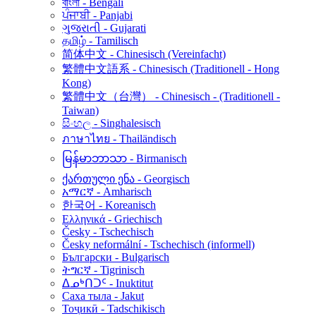
বাংলা - Bengali
ਪੰਜਾਬੀ - Panjabi
ગુજરાતી - Gujarati
தமிழ் - Tamilisch
简体中文 - Chinesisch (Vereinfacht)
繁體中文語系 - Chinesisch (Traditionell - Hong
Kong)
繁體中文（台灣） - Chinesisch - (Traditionell -
Taiwan)
සිංහල - Singhalesisch
ภาษาไทย - Thailändisch
မြန်မာဘာသာ - Birmanisch
ქართული ენა - Georgisch
አማርኛ - Amharisch
한국어 - Koreanisch
Ελληνικά - Griechisch
Česky - Tschechisch
Česky neformální - Tschechisch (informell)
Български - Bulgarisch
ትግርኛ - Tigrinisch
ᐃᓄᒃᑎᑐᑦ - Inuktitut
Саха тыла - Jakut
Тоҷикӣ - Tadschikisch